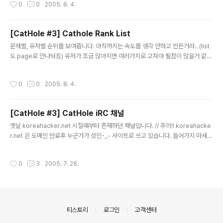
작성시간
0
0
2005. 8. 4.
만 아무튼 문제를 풀고 랭킹을 올리고 쓸떼없는 공부도 하고 삽질도 하고.. 그런 와중
에 보람*-_-*을 느끼는 그런 공간입니다. 저한테는 문제를 만들다 여러가지 발상이
나기도 하고 문제 내는 자체에 재미도 느끼는 곳이기도 하지요. 2. 하는 법 일단 할려
[CatHole #3] Cathole Rank List
면 아시다시피? 블로그의 오른쪽 Category 란에 CatHole #3 이란 그룹를 잘? 이
글 내용
용해야..
문제별, 유저별 순위를 보여줍니다. 아직까지는 속도를 생각 안하고 만든거라.. (list
도 page로 안나눠짐) 유저가 조금 많아지면 여러가지로 고쳐야 될점이 많을거 같네
요. 디자인도 좀 그렇고... 일단 올려 봅니다.^^ http://azki.org/cathole3/rank.p
hp
작성시간
0
0
2005. 8. 4.
[CatHole #3] CatHole iRC 채널
글 내용
옛날 koreahacker.net 시절때부터 존재하던 채널입니다. // 주의!! koreahacke
r.net 은 도메인 만료후 누군가가 성인-_- 사이트로 쓰고 있습니다. 들어가지 마세
요. 아무튼 iRC 채널 정보입니다. 서버: irc.hanirc.org 채널명: #cathole 심심하
신 분이나 심심하고 싶으신 분들 환영합니다. ㅋㅋ 찬사비(Chanserv)도 있으니 자
작성시간
0
3
2005. 7. 28.
주 오시는 매너 있으신 분들에게는 유저 등록도 해드립니다. 본 블로그에선 거의 커
뮤니케이션이 불가할듯 보이니.. (질문/답변/잡담 등) iRC 이용을 적극 추천합니다. ^
^ // 부록 : iRC 링크와 가이드 // (mIRC 기준) 위 문서(?)는 "일부 지식의 웃긴대학
(http://humoruniv.com)을 도강하여(아이디없음) 얻은"..
의안내
티스토리
로그인
고객센터