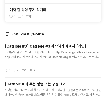
여자 검 정령 무기 먹거리
0
3
조회
1
CatHole #3/Notice
분류 전체보기
주요 글 목록
[CatHole #3] CatHole #3 시작하기 페이지 [가입]
글 내용
이것은 '회원 가입'하고 비슷한 개념입니다. http://azki.org/cathole3/register.
php 기타 문의 사항이나 건의 사항은 azki@azki.org 로 메일주세요. - 적는 내용
들 - ID (비공개. 로그인할때 사용.) 닉네임(랭크등에서 공개. 한글, 영문, 실명, 가명
아무거나 24 byte 내로 모두 가능함.) 비밀번호(md5 암호화 저장.)
작성시간
0
4
2005. 8. 9.
[Cathole #3] 푸는 방법 또는 구성 소개
글 내용
설명은 귀찮으니 '알아서 하십시요' 라고 하고 싶지만.. 글 올리는 입장에서 그러면 안
대니까.. 간단하게 소개할께요. 궁금한 점은 이 글의 reply 로 달아주세요. 계속 추가
해서 edit 해 나가겠습니다. 그래야 조금 도움이 될듯 싶으니까 뭐든지 reply 올려
주세요. 1. cathole 이란..? 문제 푸는 곳이다. 문제 푸는 시스템? 라고 까지는 그렇지