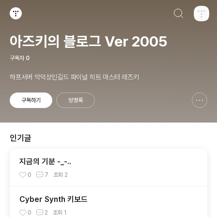
검색하기
티스토리
아즈키의 블로그 Ver 2005
구독자
0
하프서버 악덕상인길드 파이널 히트 마스터 레즈키
구독하기
방명록
신고하기 레이어
열기
인기글
지금의 기분 -_-..
0
7
조회
2
Cyber Synth 키보드
0
2
조회
1