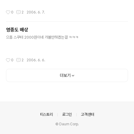
싱.. 젖소 쥬드 -ㅁ- 특이해 ; ; 요새 많이들 하는 쿠앤크 카트에 나온 무늬 카울색 하
늘색도 나쁘지 않을지도 ㅋㅋㅋ 크롬 카울은 너무 튀겠지;; 너무 튀는건 싫지만, 그래
작성시간
0
2
2006. 6. 7.
도 어느 정도까지는 하고 싶은데ㅎㅎ 지금 너무 암것도 없어서 완전 개성없으삼 문제
는 돈과 노력과 시간인가 그리고 센스 ㅋㅋㅋㅋㅋ ps. 요새 진행중인 앞번호판 (글자
뭘로할까 고민중..)
영종도 배삯
글 내용
으흠 스쿠터 2000원이네 가볼만하겠는걸 ㅋㅋㅋ
작성시간
0
2
2006. 6. 6.
더보기
의안내
티스토리
로그인
고객센터
© Daum Corp.