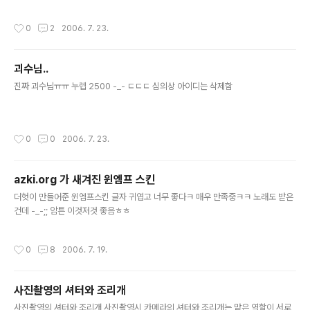
7] -알려줘 다같이돌자 [10:57] 다같이돌자... 던전한바퀴? (이)라고 뢰도님이 알려
주었어요 [10:57] -알려줘 아침일찍일어나 [10:57] 아침일찍일어나... 던전한바
작성시간
0
2
2006. 7. 23.
퀴? (이)라고 뢰도님이 알려주었어요 [11:03] -기억해 묻어 레즈키를 [11:03] 묻어
을(를) 기억했습니다. ㅋㅋㅋㅋㅋㅋㅋㅋㅋㅋㅋㅋㅋㅋㅋㅋㅋㅋㅋㅋㅋㅋㅋㅋㅋㅋㅋ
아놔 bot 왤케 잼있지 추가로.. 내게 필요한 ap.. -_- [11:07] -알려줘 파이널히트a
괴수님..
p [11:07] 파이널히트ap... f랭5(5) e랭7(12) d랭9(21)..
글 내용
진짜 괴수님ㅠㅠ 누렙 2500 -_- ㄷㄷㄷ 심의상 아이디는 삭제함
작성시간
0
0
2006. 7. 23.
azki.org 가 새겨진 윈엠프 스킨
글 내용
더헛이 만들어준 윈엠프스킨 글자 귀엽고 너무 좋다ㅋ 매우 만족중ㅋㅋ 노래도 받은
건데 -_-;; 암튼 이것저것 좋음ㅎㅎ
작성시간
0
8
2006. 7. 19.
사진촬영의 셔터와 조리개
글 내용
사진촬영의 셔터와 조리개 사진촬영시 카메라의 셔터와 조리개는 맡은 역할이 서로