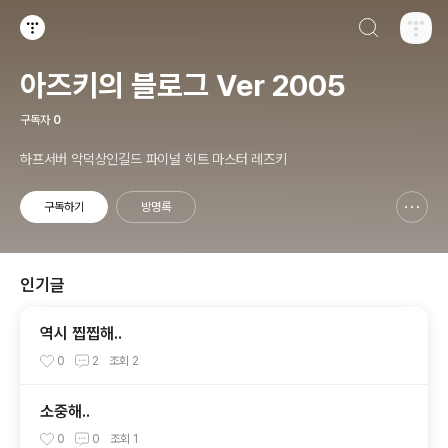
검색하기
티스토리
아즈키의 블로그 Ver 2005
구독자
0
하프서버 악덕상인길드 파이널 히트 마스터 레즈키
구독하기
방명록
신고하기 레이어
열기
인기글
역시 찝찝해..
0
2
조회
2
소중해..
0
0
조회
1