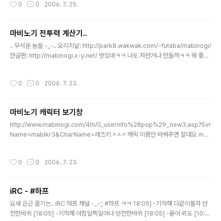
작성시간
0
0
2006. 7. 25.
마비노기 전투력 계산기..
글 내용
.. 무서운 놈들 -_-.. 오리지날: http://park8.wakwak.com/~futaba/mabinogi/
한글판: http://mabinogi.x-y.net/ 멋있네ㅋㅋ 나도 저런거나 만들까ㅋㅋ 뭐 좋은
아이템없나 =ㅅ=
작성시간
0
0
2006. 7. 23.
마비노기 캐릭터 보기창
글 내용
http://www.mabinogi.com/4th/0_userinfo%28pop%29_new3.asp?Svr
Name=mabikr3&CharName=레즈키 =ㅅ= 캐릭 이름만 바꿔주면 잘대요 mab
ikr3 은 마비노기 한국 서버 3. 즉 하프 서버를 말하는듯.. 서버 다를땐 그값만 바꿔
주면댐..
작성시간
0
0
2006. 7. 23.
iRC - #하프
글 내용
요새 은근 즐기는.. iRC 하프 채널 -_-;; #하프 ㅋㅋ 18:05] -기억해 다같이돌자 던
전한바퀴 [18:05] -기억해 아침일찍일어나 던전한바퀴 [18:05] -묻어 뢰도 [10:5