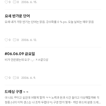
작성시간
0
0
2006. 6. 15.
치 LCD, 광학 실상식 무게 150g 배터리 AA형 ▶ 사양/재질 - 형식 니콘 디지털 카
메라 E3100 - 유효 화소수 3.0 메가 픽셀 - 기록 화소 1/2.7 인치형 원색 CCD (총
화소수 3.34메가 픽셀) - 렌즈 3배줌 니콜 렌즈 f=5.8~17.4mm (35mm 환산:38
요새 반가운 단어
~115mm)f.28~f4.9(6군 7매) - 전자줌 최대 ..
글 내용
요새 내가 가장 반기는 단어는 맑음. 강수확률 0 % ps. 오늘 날씨는 매우 맑음
작성시간
0
0
2006. 6. 12.
#06.06.09 금요일
글 내용
비가 안온댔는데 오구 -_- ㅈㄹ같으삼
작성시간
0
0
2006. 6. 9.
드레싱 구경 ~ ~
글 내용
아 나도 꾸미고 싶은데 어떻게 할까 ㅋㅋ 노력과 돈과 시간 들이고 이상해질까봐 걱
정중 (나의 미적 센스는 나 조차 두렵다ㅋ) 구경 한거 몇개~ 까만 쥬드에 분흥 드레