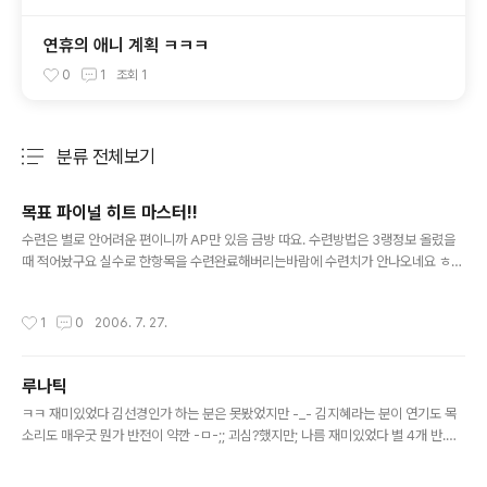
연휴의 애니 계획 ㅋㅋㅋ
0
1
조회
1
분류 전체보기
주요 글 목록
목표 파이널 히트 마스터!!
글 내용
수련은 별로 안어려운 편이니까 AP만 있음 금방 따요. 수련방법은 3랭정보 올렸을
때 적어놨구요 실수로 한항목을 수련완료해버리는바람에 수련치가 안나오네요 ㅎㄷ
ㄷ; (기억으론 20 이었던거 같습니다.) 마스터 타이틀;; 따려고 어느정도는 노력했습
니다만, 옵이 영 별로군요;; 대실망 최대생명력 20 증가 최대스태미나 20 증가 체력
작성시간
1
0
2006. 7. 27.
15 증가 솜씨 5 증가 의지 15 증가 최대마나 30 감소 보호 5 감소 --------------
--- ㄹㄹㄹ.. 내심 체력 20 이상에 행운정도가 붙길 바랬습니다만... 최대마나 감소
는 그렇다치고 보호 5감소가 너무 구리네요;; 패널 빼더라도 한방곰이나 강한보다 못
루나틱
한 타이틀인것 같습니다. 쓸데없이 최대생명증가나 붙고;; -사거리입니다. 190식레
글 내용
롱과 정령 레롱 그리고 파이널히..
ㅋㅋ 재미있었다 김선경인가 하는 분은 못봤었지만 -_- 김지혜라는 분이 연기도 목
소리도 매우굿 뭔가 반전이 약깐 -ㅁ-;; 괴심?했지만; 나름 재미있었다 별 4개 반.
(★★★★☆)