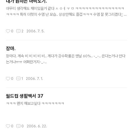
내가 원하는 마비노기.
그래 그정도 생각해주는 것만으로 끝나는 것은 아쉽지않아 근대 조금 짱날라 하는
글 내용
건.. 그러면서 그런식으로 대하는거야..
아무리 생각해도 재미있을거 같다 ㅅ ㅇㅕ ㅜ ㅁ ㅋㅋㅋㅋㅋㅋㅋㅋㅋㅋㅋㅋㅋㅋㅋ
ㅋㅋㅋㅋ 특히 더헛의 수염 난 모습.. 상상만해도 즐겁ㅋㅋㅋ 수염 잘 못그리겠다;; 미
안-_-ㅋㅋ
작성시간
0
2
2006. 7. 5.
장마.
글 내용
장마다. 계속 비 비 비 비 비.. 게다가 강수확률은 맨날 60%.. -_-.. 온다는거냐 만다
는거냐ㅠㅠ 어쩌란거지-_-..
작성시간
0
1
2006. 7. 1.
월드컵 생활백서 37
글 내용
ㅋㅋㅋ 왠지 해보고싶다 ㅋㅋㅋㅋㅋㅋㅋ
작성시간
0
0
2006. 6. 22.