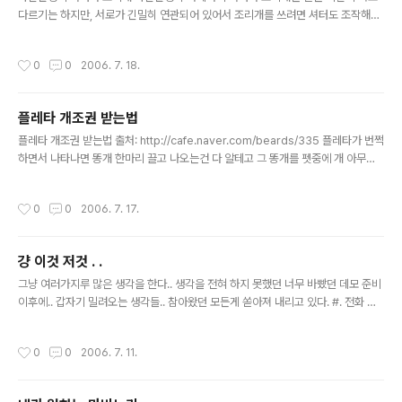
다르기는 하지만, 서로가 긴밀히 연관되어 있어서 조리개를 쓰려면 셔터도 조작해야
하며, 셔터를 움직일 경우에는 그에 따라 조리개도 움직이지 않으면 안 된다. 따라서
이들 두 기구를 제대로 조작할 줄 아는 것이 촬영의 기본이 되며, 일반적 촬영은 이 두
작성시간
0
0
2006. 7. 18.
기구의 조절만으로 만족할 만한 결과를 얻을 수 있다. 셔터는 카메라로 들어오는 빛
의 양을 조절해주는 동시에 피사체의 움직임을 조절해주는 것이다. 어느 카메라이건
셔터속도는 그 표시가 T, B, 1, 2, 4, 8, 15, 30, 60, 125, 250, 500, 1000, 200
플레타 개조권 받는법
0으로 통일되어 있다. T셔터는 수십 초 이상 몇 시간이고 셔터를 열어놓아 장시간 빛
글 내용
을 받아들일 때 쓰..
플레타 개조권 받는법 출처: http://cafe.naver.com/beards/335 플레타가 번쩍
하면서 나타나면 똥개 한마리 끌고 나오는건 다 알테고 그 똥개를 펫중에 개 아무종
류나 들어가서 '개'끼리 대화를 시작하센 그럼 개가 빈 밥그릇을 줘염 배고프다고 그
걸 본케에서 접속후 똥개 소환해서 템을 본케릭으로 옮긴후 (떨구면 케릭터가 못먹으
작성시간
0
0
2006. 7. 17.
니 참고) 플레타와 대화하면 어쩌구 저쩌구 쌸라쌸라 거리면서 새우개밥 을 만들어
달라고 함 재료는 다 나와있음 -_- 그러면 플레타식 중갑옷 1회 개조권을 줌 내가 알
기론 중갑 플레타식 개조가 방이 +4인가 그러던데 홍홍 >ㅅ
걍 이것 저것 . .
글 내용
그냥 여러가지루 많은 생각을 한다.. 생각을 전혀 하지 못했던 너무 바빴던 데모 준비
이후에.. 갑자기 밀려오는 생각들.. 참아왔던 모든게 쏟아져 내리고 있다. #. 전화 고
장. 그래도 연락 될건 다대고.. 약속 잡을건 모두 잡히고있다 그냥 가끔은 가지고싶은
적절하고 타당한 도망의 핑계지.. #. 인간 관계1. 편들어주기 라고 생각해.. 어째뜬 나
작성시간
0
0
2006. 7. 11.
는 어떤 상황이래도 당신의 편이야.. 나는 그만큼 당신이란 인간에 반해버렸어 #. 인
간 관계2. 나는 누구? 타인과 관계에서 가장 중요한 일이 자신을 아는 것인듯하다 특
히 모르는 사람일수록.. 어떠한 인간인가 그에게 그녀에게 나라는 인간이란 도대체..