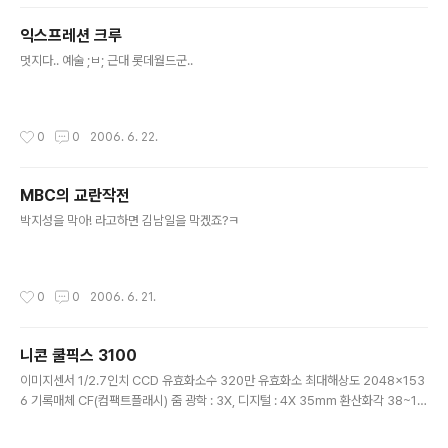
익스프레션 크루
글 내용
멋지다.. 예술 ;ㅂ; 근대 롯데월드군..
작성시간
0
0
2006. 6. 22.
MBC의 교란작전
글 내용
박지성을 막아! 라고하면 김남일을 막겠죠?ㅋ
작성시간
0
0
2006. 6. 21.
니콘 쿨픽스 3100
글 내용
이미지센서 1/2.7인치 CCD 유효화소수 320만 유효화소 최대해상도 2048x153
6 기록매체 CF(컴팩트플래시) 줌 광학 : 3X, 디지털 : 4X 35mm 환산화각 38~11
5mm 조리개 F2.8~F4.9 셔터스피드 4~1/3000sec 최소초점거리 일반 : 30c
m, 접사 : 4cm 지원감도 Unknown 플래시 내장 동영상 지원 LCD/뷰파인더 1.5인